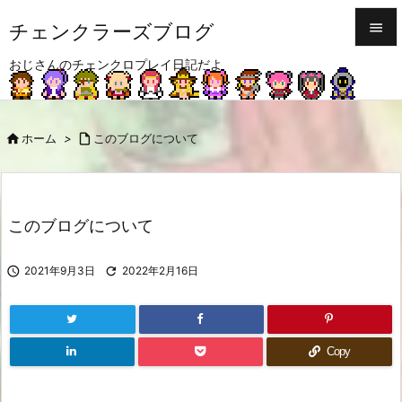
チェンクラーズブログ


おじさんのチェンクロプレイ日記だよ
メニュ

サイド

ホーム
>

このブログについて

前へ

次へ
このブログについて

検索

2021年9月3日

2022年2月16日
Copy