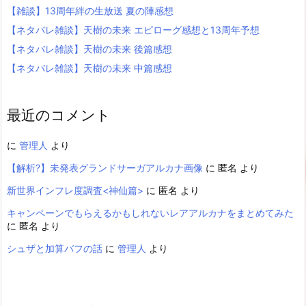
【雑談】13周年絆の生放送 夏の陣感想
【ネタバレ雑談】天樹の未来 エピローグ感想と13周年予想
【ネタバレ雑談】天樹の未来 後篇感想
【ネタバレ雑談】天樹の未来 中篇感想
最近のコメント
に
管理人
より
【解析?】未発表グランドサーガアルカナ画像
に
匿名
より
新世界インフレ度調査<神仙篇>
に
匿名
より
キャンペーンでもらえるかもしれないレアアルカナをまとめてみた
に
匿名
より
シュザと加算バフの話
に
管理人
より