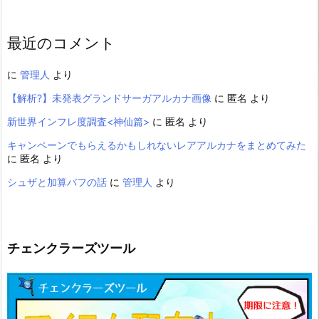
最近のコメント
に
管理人
より
【解析?】未発表グランドサーガアルカナ画像
に
匿名
より
新世界インフレ度調査<神仙篇>
に
匿名
より
キャンペーンでもらえるかもしれないレアアルカナをまとめてみた
に
匿名
より
シュザと加算バフの話
に
管理人
より
チェンクラーズツール