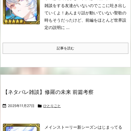
雑談をする友達がいないのでここに吐き出し
ていくよ！
あんまり話が動いていない
聖歌の
時もそうだったけど、前編をほとんど世界設
定の説明に ...
記事を読む
【ネタバレ雑談】修羅の未来 前篇考察

2025年11月27日

ひとりごと
メインストーリー新シーズンはじまってる