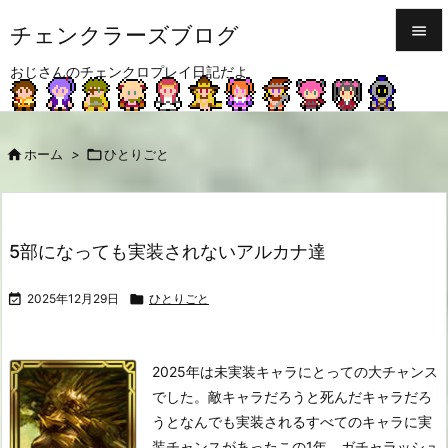
チェンクラーズブログ


おじさんのチェンクロプレイ日記だよ
メニュ

サイド

ホーム
>

ひとりごと

前へ

次へ
5部になっても実装されないアルカナ達

検索

2025年12月29日

ひとりごと
2025年は未実装キャラにとっての大チャンス
でした。
敵キャラだろうと死んだキャラだろ
うとなんでも実装されるすべてのキャラに実
装チャンスがあったこの1年。
ガチャラッシュ