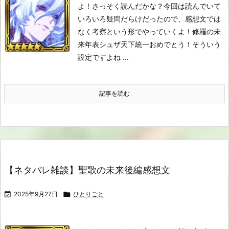
よ！さっそく読んだかな？
今回は読んでいて
いろいろ疑問だらけだったので、感想文では
なく考察という形でやっていくよ！
修羅の未
来年表
シュザ天下統一おめでとう！そういう
設定ですよね ...
記事を読む
【ネタバレ雑談】聖歌の未来後編感想文

2025年9月27日

ひとりごと