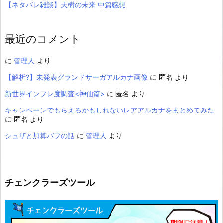
【ネタバレ雑談】天樹の未来 中篇感想
最近のコメント
に
管理人
より
【解析?】未発表グランドサーガアルカナ画像
に
匿名
より
新世界インフレ度調査<神仙篇>
に
匿名
より
キャンペーンでもらえるかもしれないレアアルカナをまとめてみた
に
匿名
より
シュザと加算バフの話
に
管理人
より
チェンクラーズツール