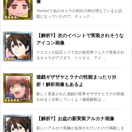
像
Twitterであのキャラの列伝の枠が増えていると話
題になっていたので、チェック ...
【解析?】次のイベントで実装されそうな
アイコン画像
クエストの設定ミスで次の新世界フェスで実装され
るキャラがアグダラ、ヘリオス、アイ ...
遊戯ギザザヤとラナの性能まったり分
析！解析画像もあるよ
新しく実装された遊戯の世界ギザザヤとラナの性能
をゆるく分析していくよ！徹底解析は ...
【解析?】お盆の新実装アルカナ画像
新しいアルカナ画像が追加されていたので掲載しま