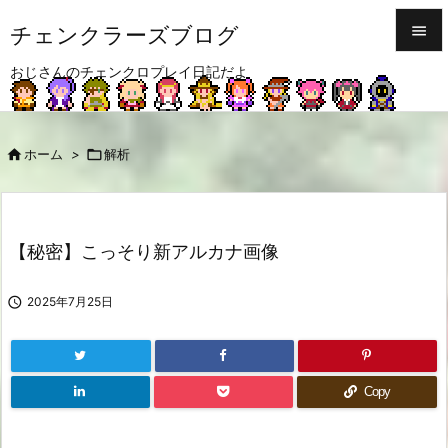
チェンクラーズブログ


おじさんのチェンクロプレイ日記だよ
メニュ

サイド

ホーム
>

解析

前へ

次へ
【秘密】こっそり新アルカナ画像

検索

2025年7月25日
Copy