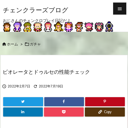
チェンクラーズブログ


おじさんのチェンクロプレイ日記だよ
メニュ

サイド

ホーム
>

ガチャ

前へ

次へ
ビオレータとドゥルセの性能チェック

検索

2022年2月7日

2022年7月19日
Copy