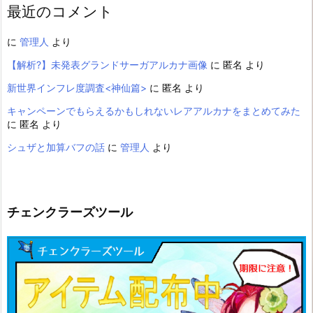
最近のコメント
に
管理人
より
【解析?】未発表グランドサーガアルカナ画像
に
匿名
より
新世界インフレ度調査<神仙篇>
に
匿名
より
キャンペーンでもらえるかもしれないレアアルカナをまとめてみた
に
匿名
より
シュザと加算バフの話
に
管理人
より
チェンクラーズツール