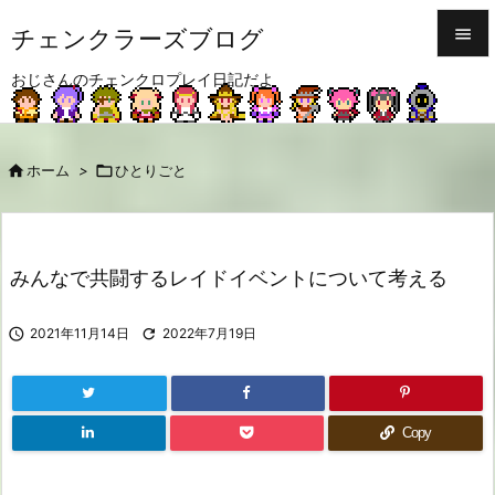
チェンクラーズブログ


おじさんのチェンクロプレイ日記だよ
メニュ

サイド

ホーム
>

ひとりごと

前へ

次へ
みんなで共闘するレイドイベントについて考える

検索

2021年11月14日

2022年7月19日
Copy