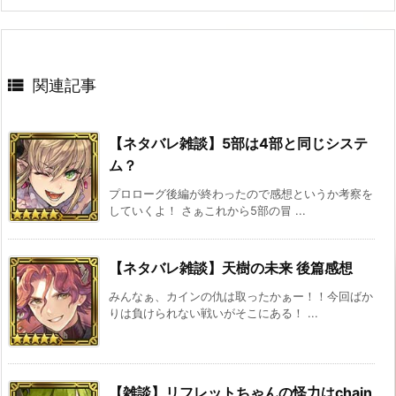

関連記事
【ネタバレ雑談】5部は4部と同じシステ
ム？
プロローグ後編が終わったので感想というか考察を
していくよ！ さぁこれから5部の冒 ...
【ネタバレ雑談】天樹の未来 後篇感想
みんなぁ、カインの仇は取ったかぁー！！今回ばか
りは負けられない戦いがそこにある！ ...
【雑談】リフレットちゃんの怪力はchain