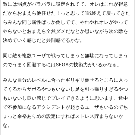
敵には弱点がバラバラに設定されてて、オレはこれが得意
だからおまえら他任せた！っと思って1戦終えて戻ってきた
らみんな同じ属性ばっか倒してて、やれやれオレがやって
やらないとおまえら全然ダメだなとか思いながら次の敵を
決めていく感じだと共闘感でるかな。
同じ敵を複数ユーザで戦ってしまうと無駄になってしまう
のでうまく回避するにはSEGAの技術力がいるかなぁ。
みんな自分のレベルに合ったギリギリ倒せるところに入っ
てくるからサボるやつもいないし足を引っ張りすぎるやつ
もいないし良い感じでプレイできるように思います。途中
で不参加になるアクシデントが起きるユーザもいるのでち
ょっと余裕ありめの設定にすればストレス貯まらないか
な。