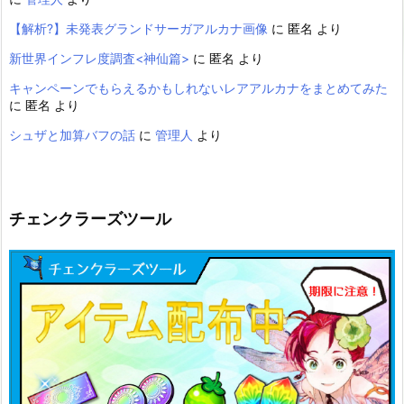
【解析?】未発表グランドサーガアルカナ画像
に
匿名
より
新世界インフレ度調査<神仙篇>
に
匿名
より
キャンペーンでもらえるかもしれないレアアルカナをまとめてみた
に
匿名
より
シュザと加算バフの話
に
管理人
より
チェンクラーズツール